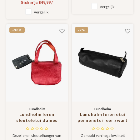
Stukprijs:
€49,99
/
- cadeau voor man -
bieropener. Scandinavisch
Vergelijk
geschenk voor mannen
design, duurzaam en tijdloos.
Vergelijk
- leren armband
Perfect cadeau voor Vaderdag,
Kerst of verjaardag.
bieropener
sleutelhanger luxe
-30%
-7%
cadeau voor man -
portefeuille zwart
Lundholm
Lundholm
Lundholm leren
Lundholm leren etui
sleuteletui dames
pennenetui leer zwart
rood, auto
- pennenzak
sleutelhanger dames
volwassenen - cadeau
Deze leren sleutelhanger van
Gemaakt van hoge kwaliteit
autosleutel hoesje -
voor man verjaardag -