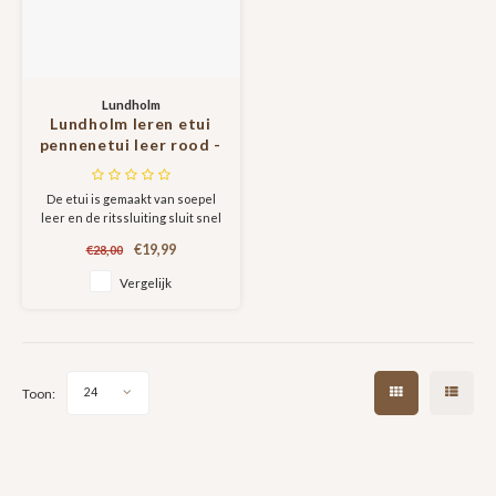
Lundholm
Lundholm leren etui
pennenetui leer rood -
pennenzak
volwassenen - cadeau
De etui is gemaakt van soepel
voor vrouw - vrouwen
leer en de ritssluiting sluit snel
cadeautjes
en gemakkelijk. De pennenzak
€19,99
€28,00
heeft voldoende ruimte voor
vele pennen en potloden en is
Vergelijk
van duurzame kwaliteit.
Toon:
24