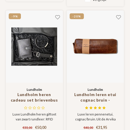
- leren onderzetters
Perfect Vaderdag cadeau,
Kerstgeschenk of verjaardag
bieropener luxe
voor mannen.
cadeau voor man -
-9%
-20%
portefeuille bruin
Lundholm
Lundholm
Lundholm heren
Lundholm leren etui
cadeau set brievenbus
cognac bruin -
geschenkdoos -
Lundholm Arvika serie
mannen cadeautjes
etuis
Luxe Lundholm heren giftset
Luxe leren pennenetui,
leren pasjeshouder -
van zwart rundleer: RFID
cognac/bruin. Uit de Arvika
RFID
creditcardhouder, stijlvolle
serie etuis!
creditcardhouder safe
€50,00
€31,95
€55,00
€40,00
armband en sleutelhanger met