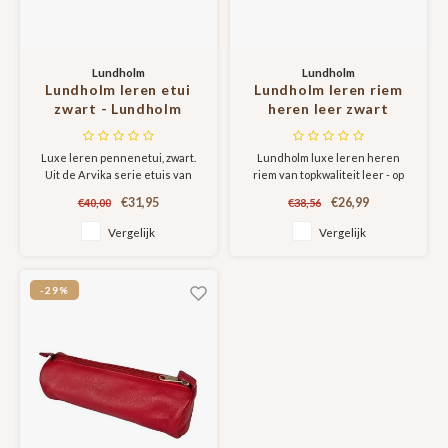
Lundholm
Lundholm
Lundholm leren etui
Lundholm leren riem
zwart - Lundholm
heren leer zwart
Arvika serie etuis
topkwaliteit - 115 cm
- op maat verstelbaar
Luxe leren pennenetui, zwart.
Lundholm luxe leren heren
- Scandinavisch design
Uit de Arvika serie etuis van
riem van topkwaliteit leer - op
- cadeau voor man
Lundholm.
maat verstelbaar en in luxe
mannen cadeautjes tip
€31,95
€26,99
€40,00
€38,56
giftbox
Vergelijk
Vergelijk
-29%