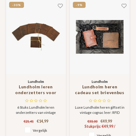
-30%
-9%
Lundholm
Lundholm
Lundholm leren
Lundholm heren
onderzetters voor
cadeau set brievenbus
glazen vierkant bruin 6
geschenkdoos -
stuks - onderzetters
mannen cadeautjes
6 Stuks Lundholm leren
Luxe Lundholm heren giftset in
design hunter leer
leren pasjeshouder -
onderzetters van vintage
vintage cognac leer: RFID
vintage - cadeau voor
RFID
rundleer.
creditcardhouder, 4 leren
man mannen
creditcardhouder safe
€14,99
€49,99
€21,41
€55,00
onderzetters & sleutelhanger
Stukprijs:
€49,99
/
cadeautjes
- cadeau voor man -
met bieropener. Scandinavisch
Vergelijk
geschenk voor mannen
design, duurzaam rundleer.
Vergelijk