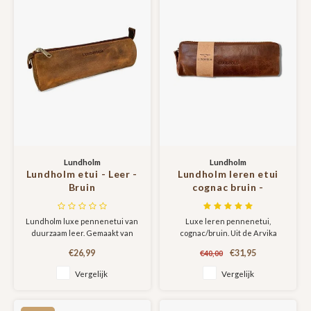
Lundholm
Lundholm
Lundholm etui - Leer -
Lundholm leren etui
Bruin
cognac bruin -
Lundholm Arvika serie
etuis
Lundholm luxe pennenetui van
Luxe leren pennenetui,
duurzaam leer. Gemaakt van
cognac/bruin. Uit de Arvika
hoge kwaliteit rundleer en
serie etuis!
€26,99
€31,95
€40,00
geschikt voor het opbergen en
meenemen van je pennen en
Vergelijk
Vergelijk
potloden.