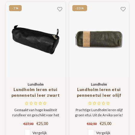
heeft ruime opbergruimte.
ongewenst contactloos betalen.
vrouwen cadeautjes
-7%
-23%
Lundholm
Lundholm
Lundholm leren etui
Lundholm leren etui
pennenetui leer zwart
pennenetui leer olijf
- pennenzak
groen
volwassenen - cadeau
Gemaakt van hoge kwaliteit
Prachtige Lundholm leren olijf
voor man verjaardag -
rundleer en geschikt voor het
groen etui. Uit de Arvika serie!
mannen cadeautjes
opbergen en meenemen van je
etui voor pennen
€25,00
€25,00
€27,00
€32,50
pennen en potloden.De
volwassen
pennenzak heeft voldoende
Vergelijk
Vergelijk