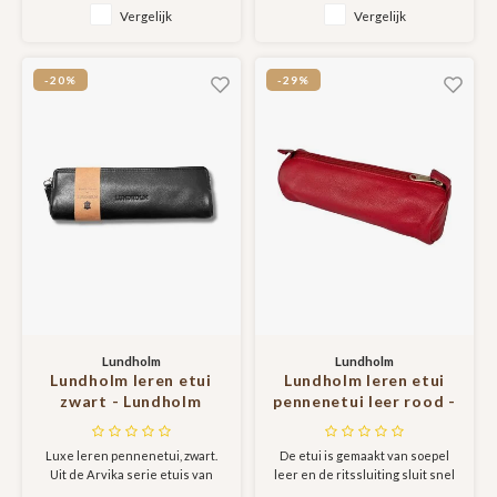
vrouwen kados cadeau
Scandinavisch design -
tas voor op reis en onderweg.
vrouwen cadeautjes |
Vergelijk
Vergelijk
voor vrouw
Lundholm Arvika serie
Ook leuk om als cadeautje te
Scandinavisch design -
etuis
geven en te krijgen!
Lundholm Arvika serie etuis
-20%
-29%
Lundholm
Lundholm
Lundholm leren etui
Lundholm leren etui
zwart - Lundholm
pennenetui leer rood -
Arvika serie etuis
pennenzak
volwassenen - cadeau
Luxe leren pennenetui, zwart.
De etui is gemaakt van soepel
voor vrouw - vrouwen
Uit de Arvika serie etuis van
leer en de ritssluiting sluit snel
cadeautjes
Lundholm.
en gemakkelijk. De pennenzak