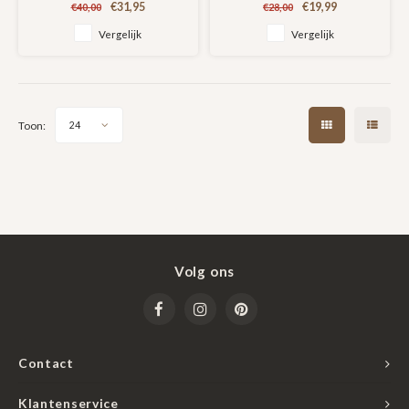
€31,95
€19,99
€40,00
€28,00
heeft voldoende ruimte voor
vele pennen en potloden en is
Vergelijk
Vergelijk
van duurzame kwaliteit.
Toon:
24
Volg ons
Contact
Klantenservice