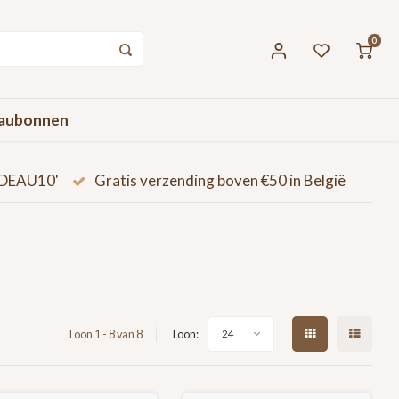
0
aubonnen
CADEAU10'
Gratis verzending boven €50 in België
Toon 1 - 8 van 8
Toon:
24