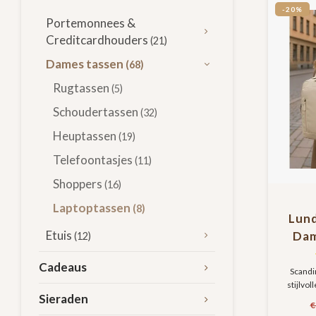
-20%
Portemonnees &
Creditcardhouders
(21)
Dames tassen
(68)
Rugtassen
(5)
Schoudertassen
(32)
Heuptassen
(19)
Telefoontasjes
(11)
Shoppers
(16)
Laptoptassen
(8)
Lun
Etuis
Dam
(12)
lapt
Cadeaus
H
Scandi
stijlvol
water
Sieraden
Met 1
- S
€
lichtgew