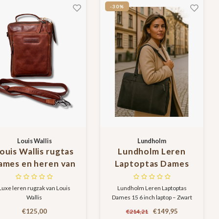
-30%
Louis Wallis
Lundholm
ouis Wallis rugtas
Lundholm Leren
ames en heren van
Laptoptas Dames
opkwaliteit leer in
15 6 inch laptop –
cognac bruin -
Zwart – Luxe Tote
Luxe leren rugzak van Louis
Lundholm Leren Laptoptas
Wallis
Dames 15 6 inch laptop – Zwart
Geschikt voor
Bag van Echt Leer –
– Luxe Tote Bag van Echt Leer –
tablet
15.6 inch
€125,00
€149,95
€214,21
15.6 inch Laptopvak – Stijlvolle