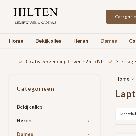
Categori
Home
Bekijk alles
Heren
Dames
Ca
Gratis verzending boven €25 in NL
2-3 dage
Home
Categorieën
Lap
Bekijk alles
Meest be
Heren
Dames