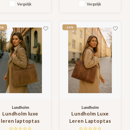
Laptopvak –
Werktas Vrouwen Cadeaus –
Vergelijk
Vergelijk
Duurzaam & Professioneel –
Stijlvolle Werktas
Premium Kwaliteit
Vrouwen Cadeaus –
Duurzaam &
0%
-30%
Professioneel –
Premium Kwaliteit
Lundholm
Lundholm
Lundholm luxe
Lundholm Luxe
leren laptoptas
Leren Laptoptas
5.6 inch leer Bruin
Dames – Bruin –