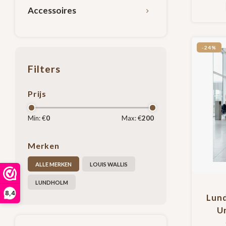
vakken
Accessoires
re
-24%
Filters
Prijs
Min: €
0
Max: €
200
Merken
ALLE MERKEN
LOUIS WALLIS
LUNDHOLM
8,4
Lun
U
40x3