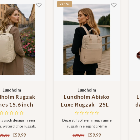
-25%
Lundholm
Lundholm
dholm Rugzak
Lundholm Abisko
L
es 15.6 inch
Luxe Rugzak - 25L -
d
optas Beige -
15,6 Inch - Laptop
t
andbagage,
Rugzak
navisch design in een
Deze stijlvolle en mega ruime
le, waterdichte rugzak.
rugzak in elegant crème
dichte rugtas
Handbagage
5.6 inch laptopvak,
combineert Scandinavisch
candinavisch
Geschikt -Werktas
€59,99
€59,99
75,00
€79,99
icht comfort en slimme
design met ongeëvenaarde