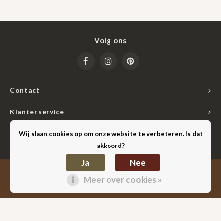
Sjaals
Volg ons
Contact
Klantenservice
Mijn account
Wij slaan cookies op om onze website te verbeteren. Is dat
akkoord?
Ja
Nee
Lightspeed
© Copyright 2026 Hilten Lederwaren & Cadeaus - Powered by
-
Meer over cookies »
Shopmonkey
Theme by