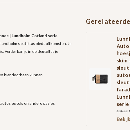
Gerelateerde
nnee | Lundholm Gotland serie
Lund
Lundholm sleuteltas biedt uitkomsten. Je
Auto
. Verder kan je in de sleuteltas je
hoesj
skim 
sleut
autos
len hier doorheen kunnen.
sleut
fara
Lund
 autosleutels en andere pasjes
serie
€34,99
Bekij