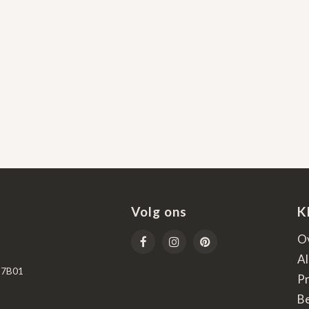
Volg ons
K
O
A
67B01
Pr
B