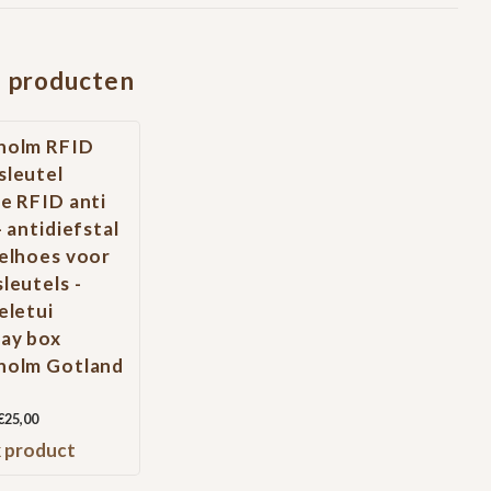
 producten
holm RFID
sleutel
e RFID anti
- antidiefstal
elhoes voor
leutels -
eletui
day box
holm Gotland
€25,00
k product