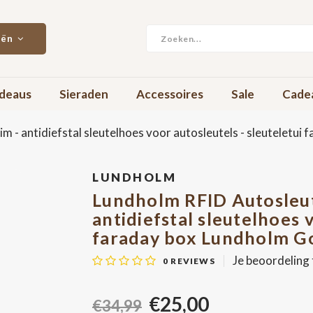
eën
deaus
Sieraden
Accessoires
Sale
Cade
m - antidiefstal sleutelhoes voor autosleutels - sleuteletui 
LUNDHOLM
Lundholm RFID Autosleute
antidiefstal sleutelhoes 
faraday box Lundholm Got
Je beoordeling
0
REVIEWS
€25,00
€34,99