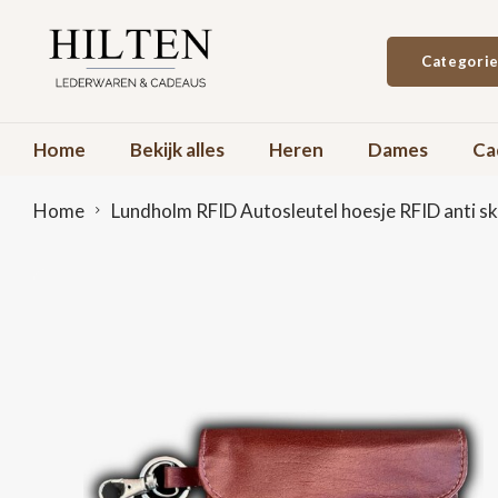
Categori
Home
Bekijk alles
Heren
Dames
Ca
Home
Lundholm RFID Autosleutel hoesje RFID anti ski