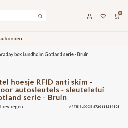
0
aubonnen
faraday box Lundholm Gotland serie - Bruin
l hoesje RFID anti skim -
voor autosleutels - sleuteletui
land serie - Bruin
 toevoegen
ARTIKELCODE
8720618234803