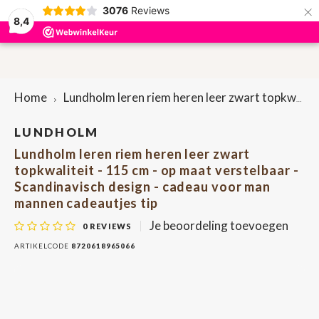
×
3076
Reviews
0
8,4
Hoofdmenu / accessoires
Hoofdmenu / sieraden
Hoofdmenu / cadeaus
Hoofdmenu / dames
Hoofdmenu / heren
Accessoires
Sieraden
Cadeaus
Dames
Heren
P
P
Home
Lundholm leren riem heren leer zwart topkwaliteit - 115 cm - op maat verstelbaar - Scandinavisch design - cadeau voor man mannen cadeautjes tip
Portemonnees & Creditcardhouders
Portemonnees & Creditcardhouders
Brievenbuscadeautjes
Oorbellen
Bag-in-bag
Here
Lapt
Penn
Dame
Rugt
Sleut
LUNDHOLM
Lundholm leren riem heren leer zwart
Riemen
Dames tassen
Armbanden
Bretels
Here
Heup
Sleut
Dame
Scho
Penn
topkwaliteit - 115 cm - op maat verstelbaar -
Scandinavisch design - cadeau voor man
Heren tassen
Etuis
Ringen
Sleuteletuis
Scho
Heup
mannen cadeautjes tip
Je beoordeling toevoegen
0
REVIEWS
Etuis
Kettingen
Pennenetuis
Tele
ARTIKELCODE
8720618965066
Onderzetters
Shop
Tassenriemen
Lapt