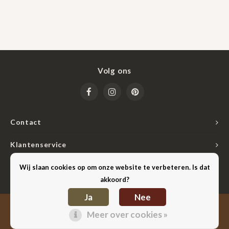
Volg ons
Contact
Klantenservice
Mijn account
Wij slaan cookies op om onze website te verbeteren. Is dat
akkoord?
Ja
Nee
Lightspeed
© Copyright 2026 Hilten Lederwaren & Cadeaus - Powered by
-
Meer over cookies »
Shopmonkey
Theme by