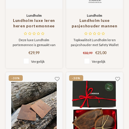
Lundholm
Lundholm
Lundholm luxe leren
Lundholm luxe
heren portemonnee
pasjeshouder mannen
heren leer RFID bruin -
met portemonnee
anti skim bescherming
RFID anti-skim
Deze luxe Lundholm
Topkwaliteit Lundholm leren
- billfold
bescherming - Hunter
portemonnee is gemaakt van
pasjeshouder met Safety Wallet
herenportemonnee
Bruin
hoge kwaliteit leer. De
RFID bescherming - Hunter
leder donkerbruin -
€29,99
€25,00
€32,99
portemonnee is ingedeeld voor
Bruin
mannen cadeautjes
optimaal en prettig gebruik. Door
Vergelijk
Vergelijk
de RFID bescherming, zijn uw
passen veilig van skimming en
ongewenst contactloos betalen.
-30%
-30%