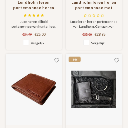
Lundholm leren
Lundholm leren heren
portemonnee heren
portemonnee met
leer bruin hunter leer
RFID anti skim
bescherming - bruin
Luxe heren billfold
Luxe leren heren portemonnee
portemonnee van hunter leer.
van Lundholm. Gemaakt van
Met veel opbergruimte en toch
hoge kwaliteit rundleer en met
€25,00
€29,95
€34,99
€35,00
relatief dun. Gemaakt van
handige, ruime indeling. De
prachtig hunter leer wat elke
portemonnee heeft veel ruimte
Vergelijk
Vergelijk
portemonnee zijn unieke
voor passen, papieren en
karakter geeft.
muntgeld maar blijft dun en past
met gemak in een broekzak.
-9%