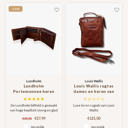
Heby serie
-20%
Lundholm
Louis Wallis
Lundholm
Louis Wallis rugtas
Portemonnee heren
dames en heren van
luxe leer RFID anti-
topkwaliteit leer in
skim - Sundsvall serie
cognac bruin -
De Lundholm billfold is gemaakt
Luxe leren rugzak van Louis
portefeuille heren leer
Geschikt voor tablet
van hoge kwaliteit stevig en glad
Wallis
- mannen cadeautjes
rundleer. Dit is het leersoort
Billfold Bruin
€27,99
€125,00
€35,00
wat jaren meegaat en met de
dag mooier wordt. De
Vergelijk
Vergelijk