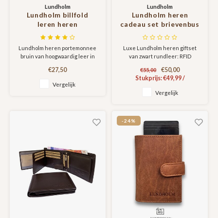
Lundholm
Lundholm
Lundholm billfold
Lundholm heren
leren heren
cadeau set brievenbus
portemonnee met
geschenkdoos -
RFID bescherming -
mannen cadeautjes
Lundholm heren portemonnee
Luxe Lundholm heren giftset
bruin
leren pasjeshouder -
bruin van hoogwaardig leer in
van zwart rundleer: RFID
RFID
compact formaat. Dun,
creditcardhouder, stijlvolle
creditcardhouder safe
€27,50
€50,00
€55,00
overzichtelijk en elegant. Op
armband en sleutelhanger met
Stukprijs:
€49,99
/
- cadeau voor man -
zoek naar een compacte
bieropener. Scandinavisch
Vergelijk
geschenk voor mannen
portemonnee voor heren? Deze
design, duurzaam en tijdloos.
Vergelijk
- leren armband
Lundholm billfold zal niet
Perfect cadeau voor Vaderdag,
teleurstellen.
Kerst of verjaardag.
bieropener
sleutelhanger luxe
-24%
cadeau voor man -
portefeuille zwart