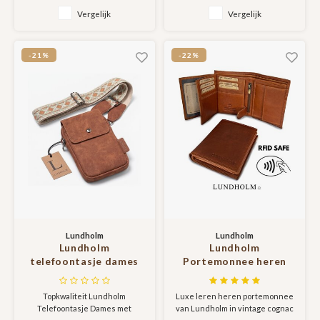
serie
ritsvakken. De tas is
Vergelijk
Vergelijk
overzichtelijk en stijlvol. Door
de vele opbergmogelijkheden,
is de tas uitermate compleet en
-21%
-22%
fijn in gebruik.
Lundholm
Lundholm
Lundholm
Lundholm
telefoontasje dames
Portemonnee heren
crossbody bruin -
luxe leer RFID anti-
schoudertasje dames
skim - hoge kwaliteit
Topkwaliteit Lundholm
Luxe leren heren portemonnee
crossbody - tas dames
portefeuille heren leer
Telefoontasje Dames met
van Lundholm in vintage cognac
schoudertas - cadeau
- mannen cadeautjes,