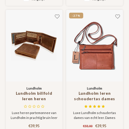
portemonnee heeft
ingebouwde RFID bescherming,
wat de passen in de
-27%
portemonnee beschermt voor
skimming.
Lundholm
Lundholm
Lundholm billfold
Lundholm leren
leren heren
schoudertas dames
portemonnee met
groot bruin -
RFID bescherming -
schoudertassen
Luxe heren portemonnee van
Luxe Lundholm schoudertas
bruin
dames leer tas dames
Lundholm in prachtig bruin leer
dames van echt leer. Dames
schoudertas |
schoudertas van Lundholm in
Lundholm Kopenhagen
€39,95
€39,95
€55,00
ideaal formaat en met vele