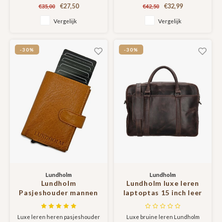
bijpassende en afneembare
leer met RFID bescherming.
voor vriendin |
cadeau voor man
€27,50
€32,99
€35,00
€42,50
tassenband
Gemaakt van hoge kwaliteit
Scandinavisch Design -
Billfold Cognac
stevig en onbewerkt rundleer.
Vergelijk
Vergelijk
Sauda Serie
Dit is het leersoort wat jaren
meegaat en met de dag mooier
wordt.
-30%
-30%
Lundholm
Lundholm
Lundholm
Lundholm luxe leren
Pasjeshouder mannen
laptoptas 15 inch leer
met portemonnee
Bruin werktas
cognac - hoogwaardig
schoudertas mannen
Luxe leren heren pasjeshouder
Luxe bruine leren Lundholm
leer - leren
aktetas - Werktas