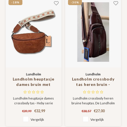
-18%
-30%
Sjaals
Lundholm
Lundholm
Lundholm heuptasje
Lundholm crossbody
dames bruin met
tas heren bruin -
tassenriem bag strap -
heuptas heren festival
heuptas dames met
en outdoor - fanny
Lundholm heuptasje dames
Lundholm crossbody heren
brede riem fanny pack
pack heren full body |
crossbody tas - Heby serie
bruine heuptas. De Lundholm
crossbody tasje
Lundholm Roskilde
Roskilde serie is een
dames festival -
serie
€32,99
€27,00
€39,99
€38,57
hoogwaardige heren tas.
cadeau voor vriendin -
Perfect voor zowel festivals als
Vergelijk
Vergelijk
Scandinavisch design |
outdoor gebruik.