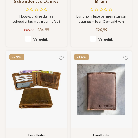
Schoudertas Dames
Bruin
topkwaliteit PU leer
Bruin - cadeau voor
Hoogwaardige dames
Lundholm luxe pennenetui van
vrouw - Scandinavisch
schoudertas met, maar liefst 6
duurzaam leer. Gemaakt van
Design | Göta serie
vakken en handige indeling. De
hoge kwaliteit rundleer en
€34,99
€26,99
€45,00
tas heeft twee hoofdvakken met
geschikt voor het opbergen en
ritssluiting en daarnaast nog 4
meenemen van je pennen en
Vergelijk
Vergelijk
losse ritsvakken en twee
potloden.
steekvakken. Gemaakt van
hoge kwaliteit kunstleder en
-29%
-14%
met luxe afwerking.
Lundholm
Lundholm