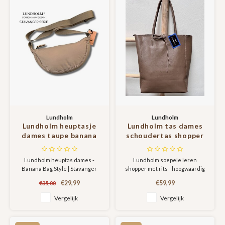
Lundholm
Lundholm
Lundholm heuptasje
Lundholm tas dames
dames taupe banana
schoudertas shopper
bag - crossbody tasje
dames leer bruin
festival - cadeau voor
chocolate met rits |
Lundholm heuptas dames -
Lundholm soepele leren
vriendin - Fanny pack
Lundholm Odense
Banana Bag Style | Stavanger
shopper met rits - hoogwaardig
taupe | Scandinavisch
serie
serie Dames heuptas gemaakt
leer | Odense serie. Luxe leren
Design - Stavanger
€29,99
€59,99
€35,00
van topkwaliteit, lichtgewicht
shopper van Lundholm.
serie
nylon. Een tas die niet in je
Gemaakt van hoge kwaliteit en
Vergelijk
Vergelijk
collectie mag ontbreken.
soepel rundleer. De shopper
heeft een groot hoofdvak wat
wordt afgesloten met een