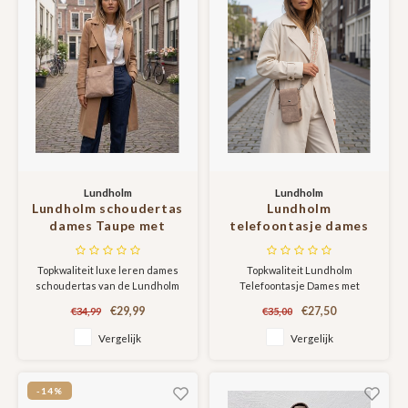
Sjaals
Lundholm
Lundholm
Lundholm schoudertas
Lundholm
dames Taupe met
telefoontasje dames
schouderband -
crossbody Taupe -
schoudertassen
schoudertasje dames
Topkwaliteit luxe leren dames
Topkwaliteit Lundholm
dames crossbody tas
crossbody - tas dames
schoudertas van de Lundholm
Telefoontasje Dames met
dames schoudertas -
schoudertas - cadeau
Lykling collectie.
bijpassende en afneembare
vrouwen cadeautjes |
voor vriendin |
€29,99
€27,50
€34,99
€35,00
tassenband
Scandinavisch Design -
Scandinavisch Design -
Vergelijk
Vergelijk
Lykling Serie
Sauda Serie
-14%