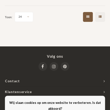
hoge kwaliteit kunstleder en
is de tas uitermate compleet en
met luxe afwerking.
fijn in gebruik.
Toon:
24
Volg ons
Contact
Klantenservice
Mijn account
Wij slaan cookies op om onze website te verbeteren. Is dat
akkoord?