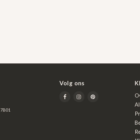
Volg ons
K
O
A
67B01
Pr
B
R