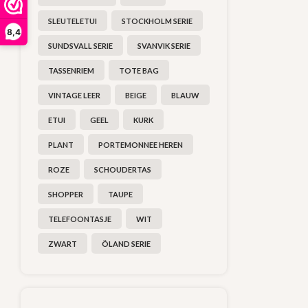
SLEUTELETUI
STOCKHOLM SERIE
8,4
SUNDSVALL SERIE
SVANVIK SERIE
TASSENRIEM
TOTE BAG
VINTAGE LEER
BEIGE
BLAUW
ETUI
GEEL
KURK
PLANT
PORTEMONNEE HEREN
ROZE
SCHOUDERTAS
SHOPPER
TAUPE
TELEFOONTASJE
WIT
ZWART
ÖLAND SERIE