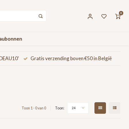
0
aubonnen
CADEAU10'
Gratis verzending boven €50 in België
Toon 1 - 0 van 0
Toon:
24