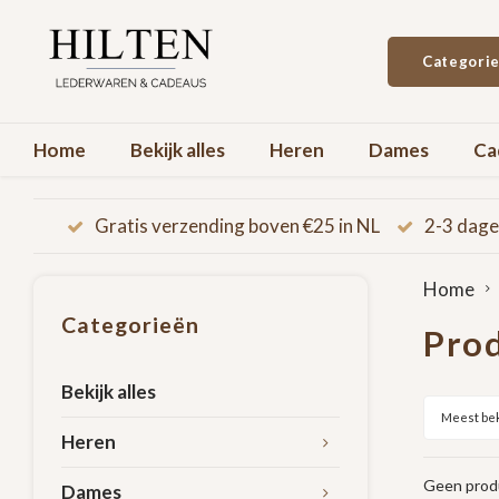
Categori
Home
Bekijk alles
Heren
Dames
Ca
Gratis verzending boven €25 in NL
2-3 dage
Home
Categorieën
Prod
Bekijk alles
Meest be
Heren
Geen produ
Dames