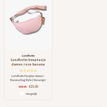
Sjaals
Lundholm
Lundholm heuptasje
dames roze banana
bag - crossbody tasje
festival - cadeau voor
Lundholm heuptas dames -
vriendin - Fanny pack
Banana Bag Style | Stavanger
roze | Scandinavisch
serie Dames heuptas gemaakt
Design - Stavanger
€25,00
€35,00
van topkwaliteit, lichtgewicht
serie
nylon. Een tas die niet in je
Vergelijk
collectie mag ontbreken.