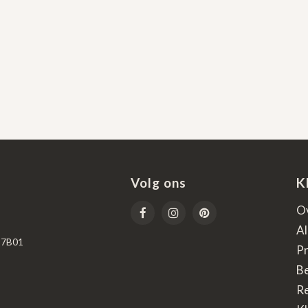
Volg ons
K
O
A
67B01
Pr
B
R