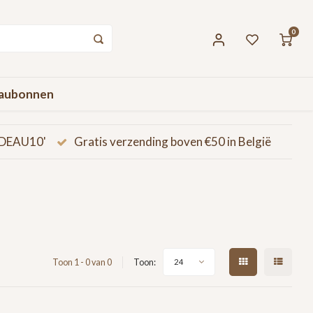
0
aubonnen
CADEAU10'
Gratis verzending boven €50 in België
Toon 1 - 0 van 0
Toon:
24