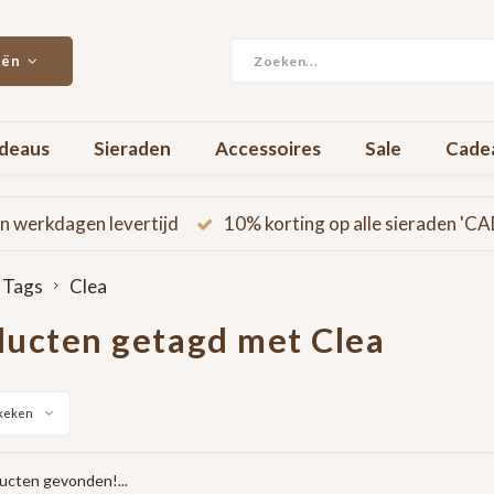
eën
deaus
Sieraden
Accessoires
Sale
Cade
n werkdagen levertijd
10% korting op alle sieraden '
Tags
Clea
ucten getagd met Clea
keken
cten gevonden!...