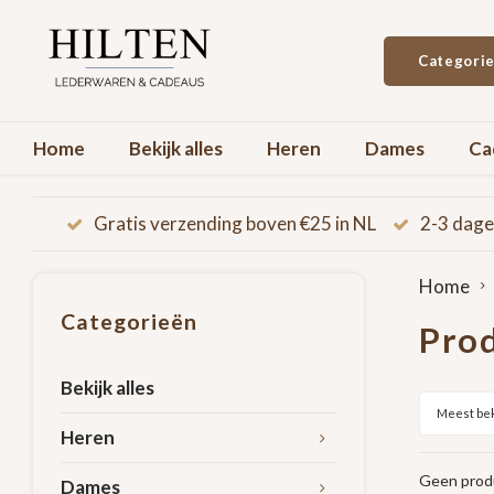
Categori
Home
Bekijk alles
Heren
Dames
Ca
Gratis verzending boven €25 in NL
2-3 dage
Home
Categorieën
Prod
Bekijk alles
Meest be
Heren
Geen produ
Dames