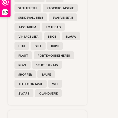
SLEUTELETUI
STOCKHOLM SERIE
8,3
SUNDSVALL SERIE
SVANVIK SERIE
TASSENRIEM
TOTE BAG
VINTAGE LEER
BEIGE
BLAUW
ETUI
GEEL
KURK
PLANT
PORTEMONNEE HEREN
ROZE
SCHOUDERTAS
SHOPPER
TAUPE
TELEFOONTASJE
WIT
ZWART
ÖLAND SERIE