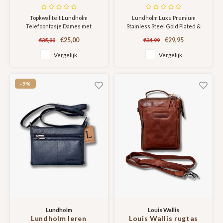
crossbody zwart -
Steel Gold Plated
schoudertasje dames
Goudkleurige &
Topkwaliteit Lundholm
Lundholm Luxe Premium
crossbody - tas dames
Zilverkleruige
Telefoontasje Dames met
Stainless Steel Gold Plated &
schoudertas kunstleer
Armband Dames
bijpassende en afneembare
Zilverkleurige Armband Dames
cadeau voor vriendin |
Minimalistisch -
€25,00
€29,95
€35,00
€34,99
tassenband
Minimalistisch - Scandinavisch
Scandinavisch design -
Scandinavisch Design
Design
Vergelijk
Vergelijk
Strömsund serie
-9%
Lundholm
Louis Wallis
Lundholm leren
Louis Wallis rugtas