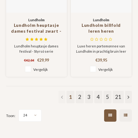
Lundholm
Lundholm
Lundholm heuptasje
Lundholm billfold
dames festival zwart -
leren heren
bag strap tassenriem
portemonnee met
met schouderband
RFID bescherming -
Lundholm heuptasje dames
Luxe heren portemonnee van
voor tas - cadeau voor
bruin
festival - Styrsö serie
Lundholm in prachtig bruin leer
vriendin moederdag
cadeautje |
€29,99
€39,95
€42,84
Scandinavisch design -
Vergelijk
Vergelijk
Styrsö serie
1
2
3
4
5
21
Toon:
24