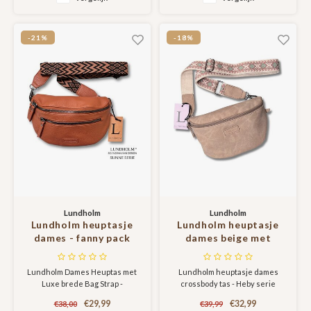
Strömsund serie
reizen en elke dag.
-21%
-18%
Lundholm
Lundholm
Lundholm heuptasje
Lundholm heuptasje
dames - fanny pack
dames beige met
dames festival tasje -
tassenriem festival
cadeau voor vriendin -
tasje dames - heuptas
Lundholm Dames Heuptas met
Lundholm heuptasje dames
dubbele rits |
dames met brede riem
Luxe brede Bag Strap -
crossbody tas - Heby serie
Scandinavian Design -
- Scandinavisch design
Topkwaliteit Scandinavisch
Sunne Serie Cognac
| Heby serie
€29,99
€32,99
€38,00
€39,99
Design | Sunne Serie