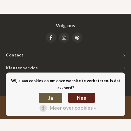
Volg ons
Contact
Klantenservice
Mijn account
Wij slaan cookies op om onze website te verbeteren. Is dat
akkoord?
Ja
Nee
Lightspeed
© Copyright 2026 Hilten Lederwaren & Cadeaus - Powered by
-
Meer over cookies »
Shopmonkey
Theme by