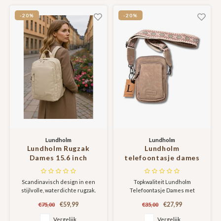
Gotland serie
Gotland serie
-20%
-20%
Lundholm
Lundholm
Lundholm Rugzak
Lundholm
Dames 15.6 inch
telefoontasje dames
laptoptas Beige -
crossbody beige -
Handbagage,
schoudertasje dames
Scandinavisch design in een
Topkwaliteit Lundholm
waterdichte rugtas -
crossbody - tas dames
stijlvolle, waterdichte rugzak.
Telefoontasje Dames met
Scandinavisch Design
schoudertas kunstleer
Met 15.6 inch laptopvak,
bijpassende en afneembare
cadeau voor vriendin |
€59,99
€27,99
€75,00
€35,00
lichtgewicht comfort en slimme
tassenband
Scandinavisch design -
vakken. Perfect voor werk,
Vergelijk
Vergelijk