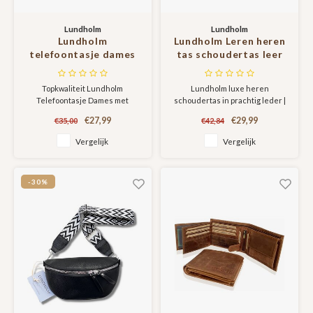
Lundholm
Lundholm
Lundholm
Lundholm Leren heren
telefoontasje dames
tas schoudertas leer
crossbody bruin -
zwart - tas heren
schoudertasje dames
schoudertas klein -
Topkwaliteit Lundholm
Lundholm luxe heren
crossbody - tas dames
Scandinavisch design -
Telefoontasje Dames met
schoudertas in prachtig leder |
schoudertas kunstleer
Roskilde serie
bijpassende en afneembare
Lundholm Roskilde serie Heren
cadeau voor vriendin |
€27,99
€29,99
€35,00
€42,84
tassenband
leren crossbody schoudertas
Scandinavisch design -
met prachtige vormgeving,
Vergelijk
Vergelijk
Strömsund serie
handige indeling en veel
opbergruimtes.
-30%