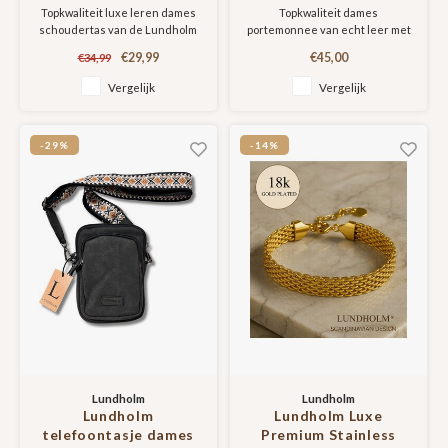
schoudertassen
- grote dames
Topkwaliteit luxe leren dames
Topkwaliteit dames
dames crossbody tas
portemonnee
schoudertas van de Lundholm
portemonnee van echt leer met
dames schoudertas -
ritsportemonnee
Lykling collectie.
dubbele rits - Helsingborg serie
vrouwen cadeautjes |
vrouwen cadeautjes
€29,99
€45,00
€34,99
met RFID anti skim bescherming
Scandinavisch Design -
tip - Scandinavisch
ingebouwd
Vergelijk
Vergelijk
Lykling Serie
design
-29%
-14%
Lundholm
Lundholm
Lundholm
Lundholm Luxe
telefoontasje dames
Premium Stainless