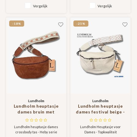
Vergelijk
Vergelijk
-18%
-25%
Lundholm
Lundholm
Lundholm heuptasje
Lundholm heuptasje
dames bruin met
dames festival beige -
tassenriem bag strap -
bag strap tassenriem
heuptas dames met
met schouderband
Lundholm heuptasje dames
Lundholm Heuptasje voor
brede riem fanny pack
voor tas - cadeau voor
crossbody tas - Heby serie
Dames - Topkwaliteit
crossbody tasje
vriendin |