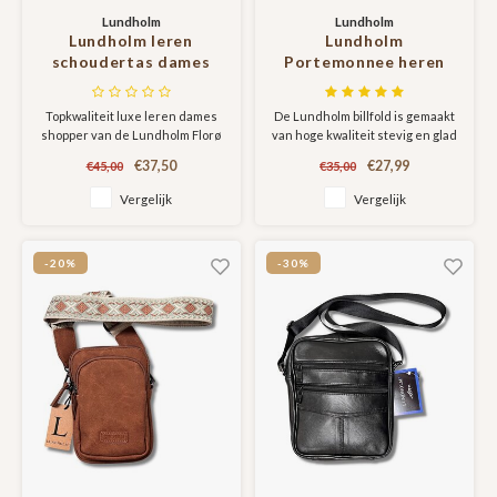
Lundholm
Lundholm
Lundholm leren
Lundholm
schoudertas dames
Portemonnee heren
Taupe -
luxe leer RFID anti-
schoudertassen
skim - Sundsvall serie
Topkwaliteit luxe leren dames
De Lundholm billfold is gemaakt
dames leer tas dames
portefeuille heren leer
shopper van de Lundholm Florø
van hoge kwaliteit stevig en glad
shopper dames tote
- mannen cadeautjes
collectie.
rundleer. Dit is het leersoort
bag - vrouwen
Billfold Bruin
€37,50
€27,99
€45,00
€35,00
wat jaren meegaat en met de
cadeautjes |
dag mooier wordt. De
Vergelijk
Vergelijk
Scandinavisch Design -
portemonnee heeft
Florø serie
ingebouwde RFID bescherming,
wat de passen in de
-20%
-30%
portemonnee beschermt voor
skimming.