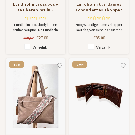
Lundholm crossbody
Lundholm tas dames
tas heren bruin -
schoudertas shopper
heuptas heren festival
dames met rits -
en outdoor - fanny
shopper schooltas
Lundholm crossbody heren
Hoogwaardige dames shopper
pack heren full body |
zacht roze - echt leer -
bruine heuptas. De Lundholm
met rits, van echt leer en met
Lundholm Roskilde
kroko design |
Roskilde serie is een
prachtige kroko look. Je ideale
serie
Lundholm Öland serie
€27,00
€85,00
€38,57
hoogwaardige heren tas.
reisgenoot en eyecatcher! Met
Perfect voor zowel festivals als
handige indeling, ritsvakken en
Vergelijk
Vergelijk
outdoor gebruik.
stevige hengels. De tas is
relatief licht en dit maakt het
prettig om lange tijd te dragen.
-17%
-20%