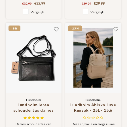
Scandinavisch Design | Alta
dames festival -
Scandinavisch design
€32,99
€29,99
€39,99
€39,99
Serie
cadeau voor vriendin -
Vergelijk
Vergelijk
Scandinavisch design |
Heby serie
-9%
-25%
Lundholm
Lundholm
Lundholm leren
Lundholm Abisko Luxe
schoudertas dames
Rugzak - 25L - 15,6
groot zwart -
Inch - Laptop Rugzak
schoudertassen
Handbagage Geschikt
Dames schoudertas van
Deze stijlvolle en mega ruime
dames leer tas dames
-Werktas Schooltas