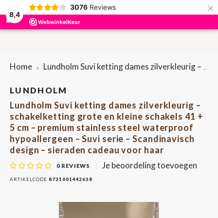
×
3076
Reviews
0
8,4
Hoofdmenu / accessoires
Hoofdmenu / sieraden
Hoofdmenu / cadeaus
Hoofdmenu / dames
Hoofdmenu / heren
Accessoires
Sieraden
Cadeaus
Dames
Heren
P
P
Home
Lundholm Suvi ketting dames zilverkleurig – schakelketting grote en kleine schakels 41 + 5 cm – premium stainless steel waterproof hypoallergeen – Suvi serie – Scandinavisch design – sieraden cadeau voor haar
Portemonnees & Creditcardhouders
Portemonnees & Creditcardhouders
Brievenbuscadeautjes
Oorbellen
Bag-in-bag
Here
Lapt
Penn
Dame
Rugt
Sleut
LUNDHOLM
Lundholm Suvi ketting dames zilverkleurig –
Riemen
Dames tassen
Armbanden
Bretels
Here
Heup
Sleut
Dame
Scho
Penn
schakelketting grote en kleine schakels 41 +
5 cm – premium stainless steel waterproof
Heren tassen
Etuis
Ringen
Sleuteletuis
Scho
Heup
hypoallergeen – Suvi serie – Scandinavisch
design – sieraden cadeau voor haar
Etuis
Kettingen
Pennenetuis
Tele
Je beoordeling toevoegen
0
REVIEWS
ARTIKELCODE
8721001442638
Onderzetters
Shop
Tassenriemen
Lapt