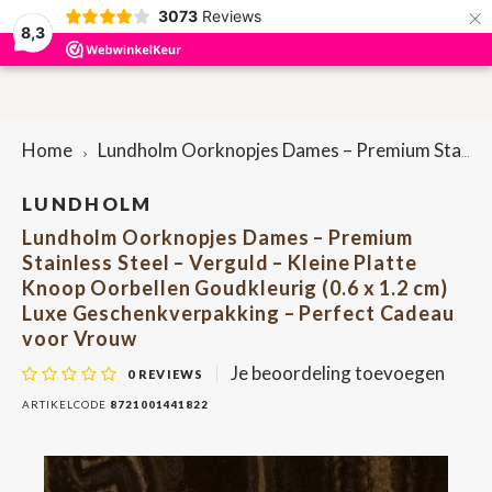
×
3073
Reviews
0
8,3
Hoofdmenu / accessoires
Hoofdmenu / sieraden
Hoofdmenu / cadeaus
Hoofdmenu / dames
Hoofdmenu / heren
Accessoires
Sieraden
Cadeaus
Dames
Heren
P
P
Home
Lundholm Oorknopjes Dames – Premium Stainless Steel – Verguld – Kleine Platte Knoop Oorbellen Goudkleurig (0.6 x 1.2 cm) Luxe Geschenkverpakking – Perfect Cadeau voor Vrouw
Portemonnees & Creditcardhouders
Portemonnees & Creditcardhouders
Brievenbuscadeautjes
Oorbellen
Bag-in-bag
Here
Lapt
Penn
Dame
Rugt
Sleut
LUNDHOLM
Lundholm Oorknopjes Dames – Premium
Riemen
Dames tassen
Armbanden
Bretels
Here
Heup
Sleut
Dame
Scho
Penn
Stainless Steel – Verguld – Kleine Platte
Knoop Oorbellen Goudkleurig (0.6 x 1.2 cm)
Heren tassen
Etuis
Ringen
Sleuteletuis
Scho
Heup
Luxe Geschenkverpakking – Perfect Cadeau
voor Vrouw
Etuis
Kettingen
Pennenetuis
Tele
Je beoordeling toevoegen
0
REVIEWS
ARTIKELCODE
8721001441822
Onderzetters
Shop
Tassenriemen
Lapt