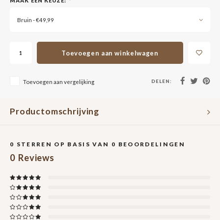
MAAK EEN KEUZE:
*
Bruin - €49,99
Toevoegen aan winkelwagen
DELEN:
Toevoegen aan vergelijking
Productomschrijving
0
STERREN OP BASIS VAN
0
BEOORDELINGEN
0
Reviews