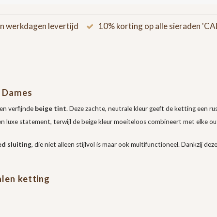
n werkdagen levertijd
10% korting op alle sieraden '
g Dames
een verfijnde
beige tint
. Deze zachte, neutrale kleur geeft de ketting een rus
n luxe statement, terwijl de beige kleur moeiteloos combineert met elke out
d sluiting
, die niet alleen stijlvol is maar ook multifunctioneel. Dankzij de
alen ketting