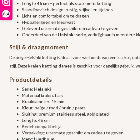
Lengte
46 cm
– perfect als statement ketting
Scandinavisch design: rustig, stijlvol en tijdloos
8,4
Licht en comfortabel om te dragen
Hypoallergeen en kleurvast
Geleverd uitermate geschikt om cadeau te geven
Onderdeel van de
Helsinki serie
, verkrijgbaar in meerdere k
Stijl & draagmoment
De beige Helsinki ketting is ideaal voor wie houdt van een zachte, na
stijl. Deze
kralen ketting dames
is geschikt voor dagelijks gebruik, w
Productdetails
Serie:
Helsinki
Materiaal kralen: hars
Kraaldiameter: 15 mm
Kleur: beige / rood / bruin / paars
Sluiting: premium stainless steel, gold plated
Lengte: 46 cm
Bedel-compatibel: ja
Verpakking: uitermate geschikt om cadeau te geven
Merk:
Lundholm