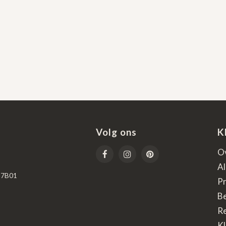
Volg ons
K
O
A
67B01
Pr
B
R
Kl