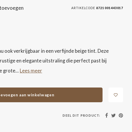
 toevoegen
ARTIKELCODE
8721001443017
u ook verkrijgbaar in een verfijnde beige tint. Deze
rustige en elegante uitstraling die perfect past bij
Lees meer
e grote...
evoegen aan winkelwagen
DEEL DIT PRODUCT: