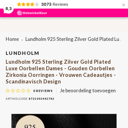
×
3073
Reviews
0
8,3
Hoofdmenu / accessoires
Hoofdmenu / sieraden
Hoofdmenu / cadeaus
Hoofdmenu / dames
Hoofdmenu / heren
Accessoires
Sieraden
Cadeaus
Dames
Heren
P
P
Home
Lundholm 925 Sterling Zilver Gold Plated Luxe Oorbellen Dames - Gouden Oorbellen Zirkonia Oorringen - Vrouwen Cadeautjes - Scandinavisch Design
Portemonnees & Creditcardhouders
Portemonnees & Creditcardhouders
Brievenbuscadeautjes
Oorbellen
Bag-in-bag
Here
Lapt
Penn
Dame
Rugt
Sleut
LUNDHOLM
Lundholm 925 Sterling Zilver Gold Plated
Riemen
Dames tassen
Armbanden
Bretels
Here
Heup
Sleut
Dame
Scho
Penn
Luxe Oorbellen Dames - Gouden Oorbellen
Zirkonia Oorringen - Vrouwen Cadeautjes -
Heren tassen
Etuis
Ringen
Sleuteletuis
Scho
Heup
Scandinavisch Design
Je beoordeling toevoegen
0
REVIEWS
Etuis
Kettingen
Pennenetuis
Tele
ARTIKELCODE
8721001442782
Onderzetters
Shop
Tassenriemen
Lapt