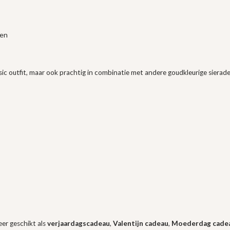
ren
basic outfit, maar ook prachtig in combinatie met andere goudkleurige siera
eer geschikt als
verjaardagscadeau
,
Valentijn cadeau
,
Moederdag cade