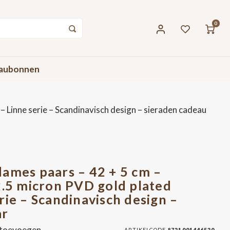
0
aubonnen
– Linne serie – Scandinavisch design – sieraden cadeau
ames paars – 42 + 5 cm –
2.5 micron PVD gold plated
rie – Scandinavisch design –
ar
 toevoegen
ARTIKELCODE
8721001446520