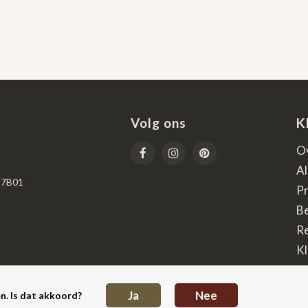
Volg ons
K
O
A
67B01
Pr
B
R
Kl
De
Ja
Nee
n. Is dat akkoord?