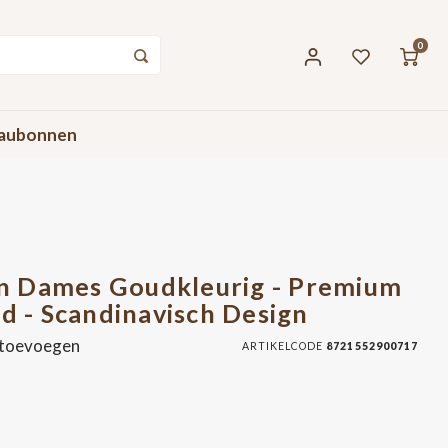
0
aubonnen
n Dames Goudkleurig - Premium
ed - Scandinavisch Design
 toevoegen
ARTIKELCODE
8721552900717