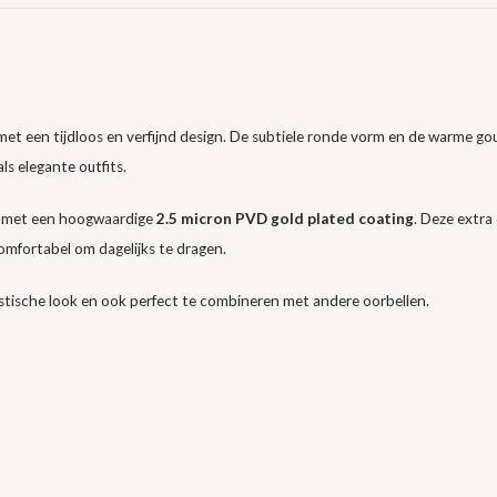
et een tijdloos en verfijnd design. De subtiele ronde vorm en de warme goud
ls elegante outfits.
kt met een hoogwaardige
2.5 micron PVD gold plated coating
. Deze extra
omfortabel om dagelijks te dragen.
istische look en ook perfect te combineren met andere oorbellen.