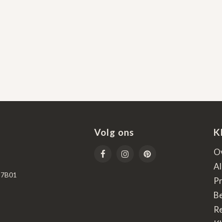
Volg ons
K
O
A
67B01
Pr
B
R