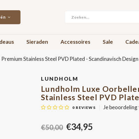
eën
deaus
Sieraden
Accessoires
Sale
Cade
Premium Stainless Steel PVD Plated - Scandinavisch Design
LUNDHOLM
Lundholm Luxe Oorbelle
Stainless Steel PVD Plat
Je beoordeling
0
REVIEWS
€34,95
€50,00