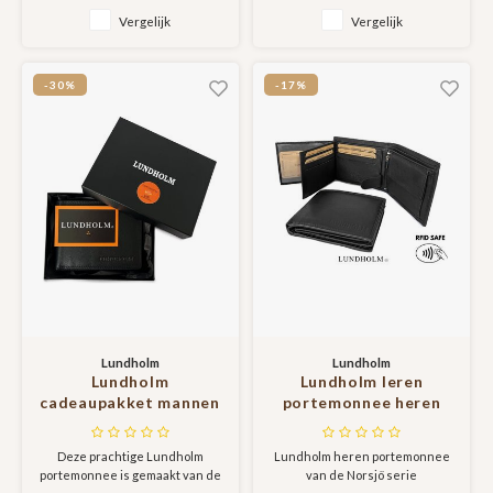
- cadeau voor man |
Vergelijk
Vergelijk
Lundholm Iggesund
serie
-30%
-17%
Lundholm
Lundholm
Lundholm
Lundholm leren
cadeaupakket mannen
portemonnee heren
leren portemonnee
zeer soepel nappa leer
heren zwart met RFID
– billfold model zwart
Deze prachtige Lundholm
Lundholm heren portemonnee
bescherming - in
met RFID anti-skim
portemonnee is gemaakt van de
van de Norsjö serie
geschenkverpakking -
bescherming Norsjö