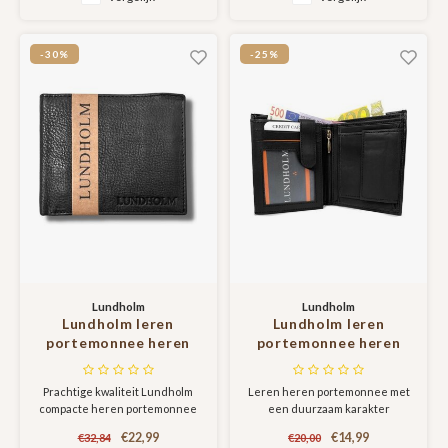
portemonnee heeft
onze collectie. Deze prachtige
ingebouwde RFID bescherming,
portefeuille mag je niet missen!
wat de passen in de
Uitgevoerd in rundleer -
-30%
-25%
portemonnee beschermt voor
midnight noir.
skimming.
Lundholm
Lundholm
Lundholm leren
Lundholm leren
portemonnee heren
portemonnee heren
zwart topkwaliteit
leer zwart staand
leer, compact model -
model – zeer soepel
Prachtige kwaliteit Lundholm
Leren heren portemonnee met
portefeuille heren
nappa leer –
compacte heren portemonnee
een duurzaam karakter
RFID anti-skim -
portefeuille heren
van de Iggesund serie
compact, dun formaat
€22,99
€14,99
€32,84
€20,00