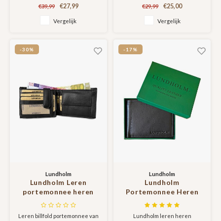
beste kwaliteit leer. De
herenportefeuille
serie
€27,99
€25,00
€39,99
€29,99
portemonnee is ingedeeld voor
leder - mannen
optimaal en prettig gebruik. Door
Vergelijk
Vergelijk
cadeautjes heren
de RFID bescherming, zijn uw
cadeautje voor hem
passen veilig van skimming en
ongewenst contactloos betalen.
-30%
-17%
Lundholm
Lundholm
Lundholm Leren
Lundholm
portemonnee heren
Portemonnee Heren
leer luxe uitgevoerd –
zwart met RFID anti
hoogwaardige
skim - portemonnee
Leren billfold portemonnee van
Lundholm leren heren
kwaliteit –
heren pasjes houder -