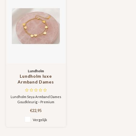
een duurzame p
Lundholm
Lundholm luxe
Armband Dames
Goudkleurig -
Scandinavisch Design
Lundholm Seya Armband Dames
Goudkleurig – Premium
Stainless Steel Gold PVD Plated
€22,95
– Dubbel Laags Armband met
Hartjes Bedels – 15 + 5 cm –
Vergelijk
Scandinavisch Design De
Lundholm Seya armband is een
verfijnde goudkleurige dames