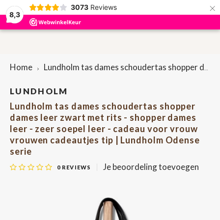
×
3073
Reviews
0
8,3
Hoofdmenu / accessoires
Hoofdmenu / sieraden
Hoofdmenu / cadeaus
Hoofdmenu / dames
Hoofdmenu / heren
Accessoires
Sieraden
Cadeaus
Dames
Heren
P
P
Home
Lundholm tas dames schoudertas shopper dames leer zwart met rits - shopper dames leer - zeer soepel leer - cadeau voor vrouw vrouwen cadeautjes tip | Lundholm Odense serie
Portemonnees & Creditcardhouders
Portemonnees & Creditcardhouders
Brievenbuscadeautjes
Oorbellen
Bag-in-bag
Here
Lapt
Penn
Dame
Rugt
Sleut
LUNDHOLM
Lundholm tas dames schoudertas shopper
Riemen
Dames tassen
Armbanden
Bretels
Here
Heup
Sleut
Dame
Scho
Penn
dames leer zwart met rits - shopper dames
leer - zeer soepel leer - cadeau voor vrouw
Heren tassen
Etuis
Ringen
Sleuteletuis
Scho
Heup
vrouwen cadeautjes tip | Lundholm Odense
serie
Etuis
Kettingen
Pennenetuis
Tele
Je beoordeling toevoegen
0
REVIEWS
Onderzetters
Shop
Tassenriemen
Lapt