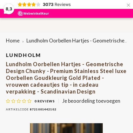
×
3073
Reviews
0
8,3
Hoofdmenu / accessoires
Hoofdmenu / sieraden
Hoofdmenu / cadeaus
Hoofdmenu / dames
Hoofdmenu / heren
Accessoires
Sieraden
Cadeaus
Dames
Heren
P
P
Home
Lundholm Oorbellen Hartjes - Geometrische Design Chunky - Premium Stainless Steel luxe Oorbellen Goudkleurig Gold Plated - vrouwen cadeautjes tip - in cadeau verpakking - Scandinavian Design
Portemonnees & Creditcardhouders
Portemonnees & Creditcardhouders
Brievenbuscadeautjes
Oorbellen
Bag-in-bag
Here
Lapt
Penn
Dame
Rugt
Sleut
LUNDHOLM
Lundholm Oorbellen Hartjes - Geometrische
Riemen
Dames tassen
Armbanden
Bretels
Here
Heup
Sleut
Dame
Scho
Penn
Design Chunky - Premium Stainless Steel luxe
Oorbellen Goudkleurig Gold Plated -
Heren tassen
Etuis
Ringen
Sleuteletuis
Scho
Heup
vrouwen cadeautjes tip - in cadeau
verpakking - Scandinavian Design
Etuis
Kettingen
Pennenetuis
Tele
Je beoordeling toevoegen
0
REVIEWS
ARTIKELCODE
8721001442102
Onderzetters
Shop
Tassenriemen
Lapt